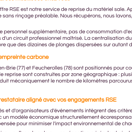
offre RSE est notre service de reprise du matériel sale.
ine sans rinçage préalable. Nous récupérons, nous lavons
 de personnel supplémentaire, pas de consommation d'eau
d'un circuit professionnel maîtrisé. La centralisation d
opre que des dizaines de plonges dispersées sur autant
l'empreinte carbone
en-Brie (77) et Feucherolles (78) sont positionnés pour c
t de reprise sont construites par zone géographique : plu
éduit mécaniquement le nombre de kilomètres parcour
 prestataire aligné avec vos engagements RSE
ités et d'organisateurs d'événements intègrent des critèr
 un modèle économique structurellement écoresponsabl
pensée pour minimiser l'impact environnemental de cha