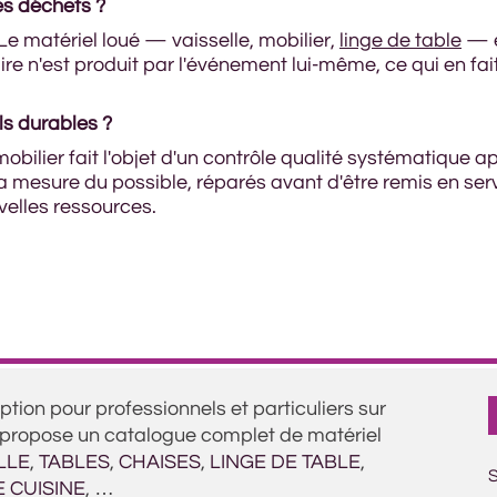
es déchets ?
Le matériel loué — vaisselle, mobilier,
linge de table
— e
n'est produit par l'événement lui-même, ce qui en fait
ils durables ?
bilier fait l'objet d'un contrôle qualité systématique 
la mesure du possible, réparés avant d'être remis en serv
elles ressources.
ption pour professionnels et particuliers sur
s propose un catalogue complet de matériel
LLE
,
TABLES
,
CHAISES
,
LINGE DE TABLE
,
 CUISINE
, …